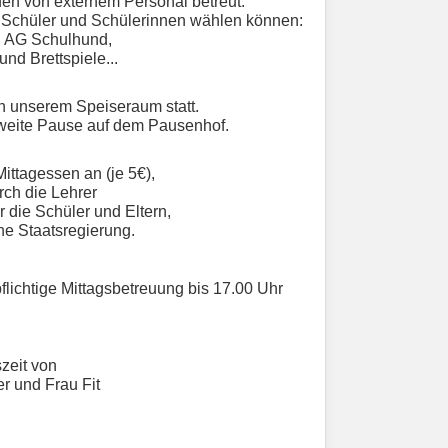
den von externem Personal betreut.
e Schüler und Schülerinnen wählen können:
, AG Schulhund,
und Brettspiele...
n unserem Speiseraum statt.
zweite Pause auf dem Pausenhof.
Mittagessen an (je 5€),
rch die Lehrer
r die Schüler und Eltern,
he Staatsregierung.
flichtige Mittagsbetreuung bis 17.00 Uhr
zeit von
r und Frau Fit