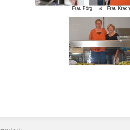
Frau Förg & Frau Krach
www.onbis.de