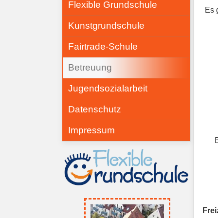
Flexible Grundschule
Es 
Kunstgrundschule
Fairtrade-Schule
Betreuung
Jugendsozialarbeit
Datenschutz
Impressum
B
Fre